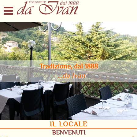
Tradizione, dal 1888
…da Ivan
IL LOCALE
BENVENUTI